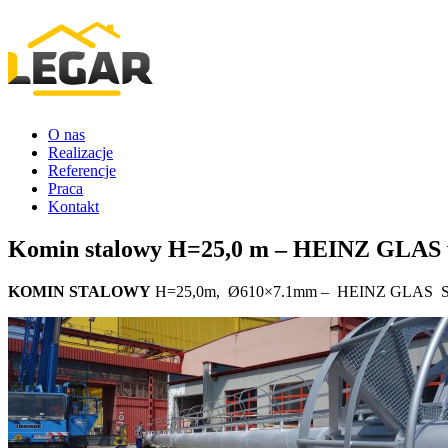
O nas
Realizacje
Referencje
Praca
Kontakt
Komin stalowy H=25,0 m – HEINZ GLAS 
KOMIN STALOWY
H=25,0m, Ø610×7.1mm – HEINZ GLAS Sp. 