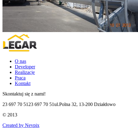
O nas
Developer
Realizacje
Praca
Kontakt
Skontaktuj się z nami!
23 697 70 51
23 697 70 51
ul.Polna 32, 13-200 Działdowo
© 2013
Created by Nevpix